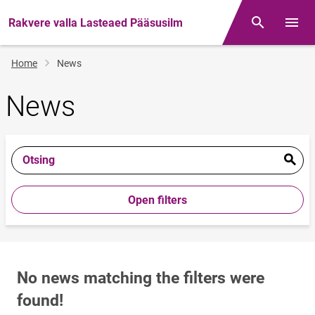
Rakvere valla Lasteaed Pääsusilm
Otsing
Open/
Breadcrumb
Home
News
News
Otsing
Open filters
No news matching the filters were
found!