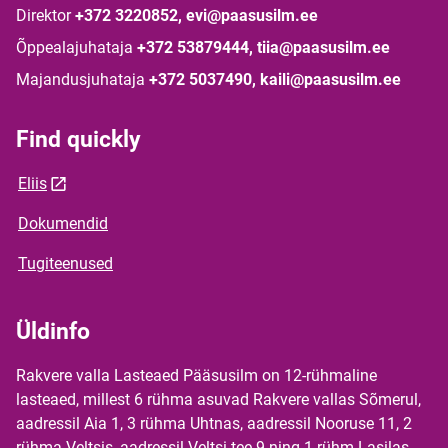
Direktor
+372 3220852, evi@paasusilm.ee
Õppealajuhataja
+372 53879444, tiia@paasusilm.ee
Majandusjuhataja
+372 5037490, kaili@paasusilm.ee
Find quickly
Eliis
Dokumendid
Tugiteenused
Üldinfo
Rakvere valla Lasteaed Pääsusilm on 12-rühmaline
lasteaed, millest 6 rühma asuvad Rakvere vallas Sõmerul,
aadressil Aia 1, 3 rühma Uhtnas, aadressil Nooruse 11, 2
rühma Veltsis, aadressil Veltsi tee 9 ning 1 rühm Lasilas,