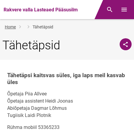
Rakvere valla Lasteaed Pääsusilm
Otsing
Open/
Breadcrumb
Home
Tähetäpsid
Tähetäpsid
Tähetäpsi kaitsvas süles, iga laps meil kasvab
üles
Õpetaja Piia Allvee
Õpetaja assistent Heidi Joonas
Abiõpetaja Dagmar Lõhmus
Tugiisik Laidi Plotnik
Rühma mobiil 53365233