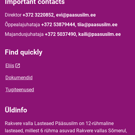
Important contacts
Direktor
+372 3220852, evi@paasusilm.ee
Õppealajuhataja
+372 53879444, tiia@paasusilm.ee
Majandusjuhataja
+372 5037490, kaili@paasusilm.ee
Find quickly
Eliis
Dokumendid
Tugiteenused
Üldinfo
Rakvere valla Lasteaed Pääsusilm on 12-rühmaline
lasteaed, millest 6 rühma asuvad Rakvere vallas Sõmerul,