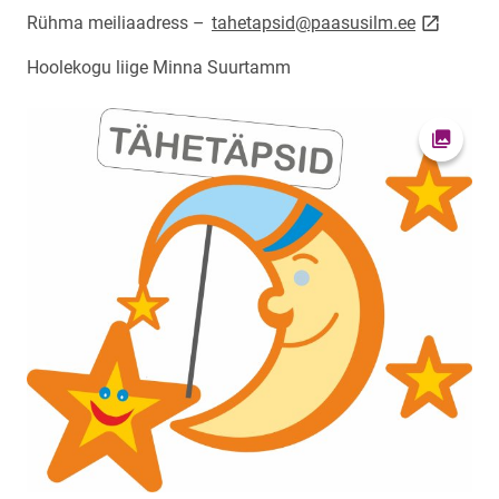
link opens
Rühma meiliaadress –
tahetapsid@paasusilm.ee
Hoolekogu liige Minna Suurtamm
Open pi