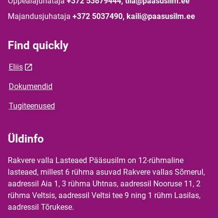
Õppealajuhataja
+372 53879444, tiia@paasusilm.ee
Majandusjuhataja
+372 5037490, kaili@paasusilm.ee
Find quickly
Eliis
Dokumendid
Tugiteenused
Üldinfo
Rakvere valla Lasteaed Pääsusilm on 12-rühmaline
lasteaed, millest 6 rühma asuvad Rakvere vallas Sõmerul,
aadressil Aia 1, 3 rühma Uhtnas, aadressil Nooruse 11, 2
rühma Veltsis, aadressil Veltsi tee 9 ning 1 rühm Lasilas,
aadressil Tõrukese.