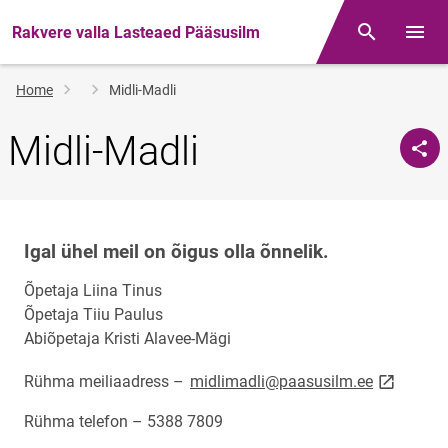
Rakvere valla Lasteaed Pääsusilm
Otsing
Open/
Breadcrumb
Home
Midli-Madli
Midli-Madli
Igal ühel meil on õigus olla õnnelik.
Õpetaja Liina Tinus
Õpetaja Tiiu Paulus
Abiõpetaja Kristi Alavee-Mägi
link opens
Rühma meiliaadress –
midlimadli@paasusilm.ee
Rühma telefon – 5388 7809